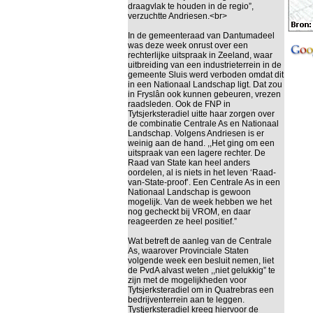
draagvlak te houden in de regio”,
verzuchtte Andriesen.<br>
In de gemeenteraad van Dantumadeel
was deze week onrust over een
rechterlijke uitspraak in Zeeland, waar
uitbreiding van een industrieterrein in de
gemeente Sluis werd verboden omdat dit
in een Nationaal Landschap ligt. Dat zou
in Fryslân ook kunnen gebeuren, vrezen
raadsleden. Ook de FNP in
Tytsjerksteradiel uitte haar zorgen over
de combinatie Centrale As en Nationaal
Landschap. Volgens Andriesen is er
weinig aan de hand. ,,Het ging om een
uitspraak van een lagere rechter. De
Raad van State kan heel anders
oordelen, al is niets in het leven ‘Raad-
van-State-proof’. Een Centrale As in een
Nationaal Landschap is gewoon
mogelijk. Van de week hebben we het
nog gecheckt bij VROM, en daar
reageerden ze heel positief.”
Wat betreft de aanleg van de Centrale
As, waarover Provinciale Staten
volgende week een besluit nemen, liet
de PvdA alvast weten ,,niet gelukkig” te
zijn met de mogelijkheden voor
Tytsjerksteradiel om in Quatrebras een
bedrijventerrein aan te leggen.
Tystjerksteradiel kreeg hiervoor de