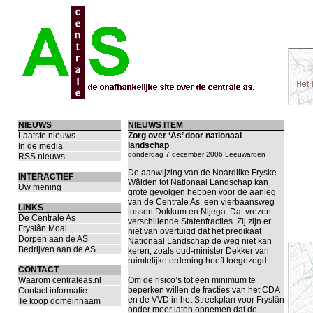
NIEUWS
NIEUWS ITEM
Laatste nieuws
Zorg over ‘As’ door nationaal
landschap
In de media
donderdag 7 december 2006 Leeuwarden
RSS nieuws
De aanwijzing van de Noardlike Fryske
INTERACTIEF
Wâlden tot Nationaal Landschap kan
Uw mening
grote gevolgen hebben voor de aanleg
van de Centrale As, een vierbaansweg
LINKS
tussen Dokkum en Nijega. Dat vrezen
De Centrale As
verschillende Statenfracties. Zij zijn er
Fryslân Moai
niet van overtuigd dat het predikaat
Dorpen aan de AS
Nationaal Landschap de weg niet kan
Bedrijven aan de AS
keren, zoals oud-minister Dekker van
ruimtelijke ordening heeft toegezegd.
CONTACT
Waarom centraleas.nl
Om de risico’s tot een minimum te
beperken willen de fracties van het CDA
Contact informatie
en de VVD in het Streekplan voor Fryslân
Te koop domeinnaam
onder meer laten opnemen dat de