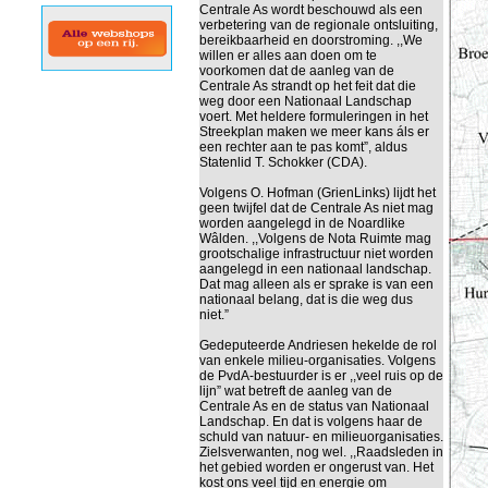
Centrale As wordt beschouwd als een
verbetering van de regionale ontsluiting,
bereikbaarheid en doorstroming. ,,We
willen er alles aan doen om te
voorkomen dat de aanleg van de
Centrale As strandt op het feit dat die
weg door een Nationaal Landschap
voert. Met heldere formuleringen in het
Streekplan maken we meer kans áls er
een rechter aan te pas komt”, aldus
Statenlid T. Schokker (CDA).
Volgens O. Hofman (GrienLinks) lijdt het
geen twijfel dat de Centrale As niet mag
worden aangelegd in de Noardlike
Wâlden. ,,Volgens de Nota Ruimte mag
grootschalige infrastructuur niet worden
aangelegd in een nationaal landschap.
Dat mag alleen als er sprake is van een
nationaal belang, dat is die weg dus
niet.”
Gedeputeerde Andriesen hekelde de rol
van enkele milieu-organisaties. Volgens
de PvdA-bestuurder is er ,,veel ruis op de
lijn” wat betreft de aanleg van de
Centrale As en de status van Nationaal
Landschap. En dat is volgens haar de
schuld van natuur- en milieuorganisaties.
Zielsverwanten, nog wel. ,,Raadsleden in
het gebied worden er ongerust van. Het
kost ons veel tijd en energie om