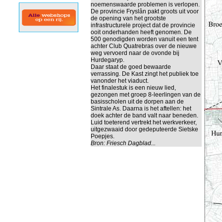
noemenswaarde problemen is verlopen.
De provincie Fryslân pakt groots uit voor
de opening van het grootste
infrastructurele project dat de provincie
ooit onderhanden heeft genomen. De
500 genodigden worden vanuit een tent
achter Club Quatrebras over de nieuwe
weg vervoerd naar de ovonde bij
Hurdegaryp.
Daar staat de goed bewaarde
verrassing. De Kast zingt het publiek toe
vanonder het viaduct.
Het finalestuk is een nieuw lied,
gezongen met groep 8-leerlingen van de
basisscholen uit de dorpen aan de
Sintrale As. Daarna is het aftellen: het
doek achter de band valt naar beneden.
Luid toeterend vertrekt het werkverkeer,
uitgezwaaid door gedeputeerde Sietske
Poepjes.
Bron:
Friesch Dagblad...