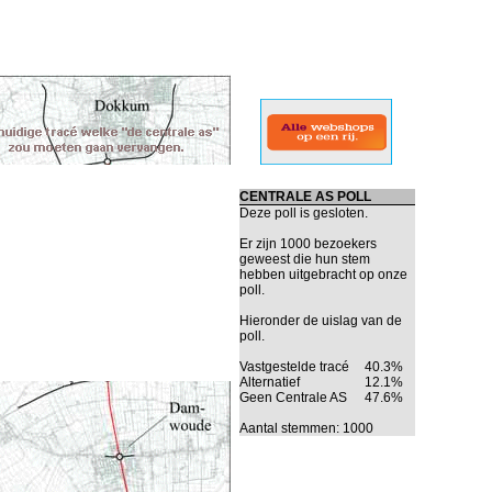
CENTRALE AS POLL
Deze poll is gesloten.
Er zijn 1000 bezoekers
geweest die hun stem
hebben uitgebracht op onze
poll.
Hieronder de uislag van de
poll.
Vastgestelde tracé
40.3%
Alternatief
12.1%
Geen Centrale AS
47.6%
Aantal stemmen: 1000