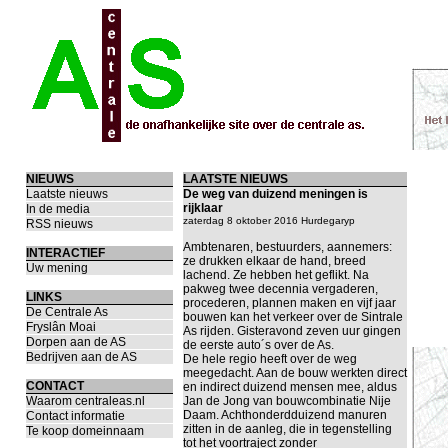
NIEUWS
LAATSTE NIEUWS
Laatste nieuws
De weg van duizend meningen is
rijklaar
In de media
zaterdag 8 oktober 2016 Hurdegaryp
RSS nieuws
Ambtenaren, bestuurders, aannemers:
INTERACTIEF
ze drukken elkaar de hand, breed
Uw mening
lachend. Ze hebben het geflikt. Na
pakweg twee decennia vergaderen,
LINKS
procederen, plannen maken en vijf jaar
De Centrale As
bouwen kan het verkeer over de Sintrale
Fryslân Moai
As rijden. Gisteravond zeven uur gingen
Dorpen aan de AS
de eerste auto´s over de As.
Bedrijven aan de AS
De hele regio heeft over de weg
meegedacht. Aan de bouw werkten direct
CONTACT
en indirect duizend mensen mee, aldus
Waarom centraleas.nl
Jan de Jong van bouwcombinatie Nije
Daam. Achthonderdduizend manuren
Contact informatie
zitten in de aanleg, die in tegenstelling
Te koop domeinnaam
tot het voortraject zonder