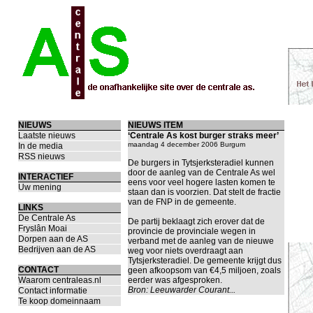
NIEUWS
NIEUWS ITEM
Laatste nieuws
‘Centrale As kost burger straks meer’
maandag 4 december 2006 Burgum
In de media
RSS nieuws
De burgers in Tytsjerksteradiel kunnen
door de aanleg van de Centrale As wel
INTERACTIEF
eens voor veel hogere lasten komen te
Uw mening
staan dan is voorzien. Dat stelt de fractie
van de FNP in de gemeente.
LINKS
De Centrale As
De partij beklaagt zich erover dat de
Fryslân Moai
provincie de provinciale wegen in
Dorpen aan de AS
verband met de aanleg van de nieuwe
Bedrijven aan de AS
weg voor niets overdraagt aan
Tytsjerksteradiel. De gemeente krijgt dus
CONTACT
geen afkoopsom van €4,5 miljoen, zoals
Waarom centraleas.nl
eerder was afgesproken.
Bron:
Leeuwarder Courant...
Contact informatie
Te koop domeinnaam