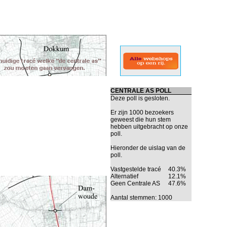
CENTRALE AS POLL
Deze poll is gesloten.
Er zijn 1000 bezoekers
geweest die hun stem
hebben uitgebracht op onze
poll.
Hieronder de uislag van de
poll.
Vastgestelde tracé
40.3%
Alternatief
12.1%
Geen Centrale AS
47.6%
Aantal stemmen: 1000