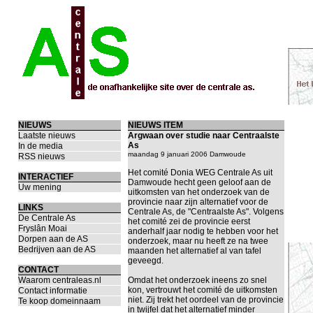
NIEUWS
NIEUWS ITEM
Laatste nieuws
Argwaan over studie naar Centraalste
As
In de media
maandag 9 januari 2006 Damwoude
RSS nieuws
Het comité Donia WEG Centrale As uit
INTERACTIEF
Damwoude hecht geen geloof aan de
Uw mening
uitkomsten van het onderzoek van de
provincie naar zijn alternatief voor de
LINKS
Centrale As, de "Centraalste As". Volgens
De Centrale As
het comité zei de provincie eerst
Fryslân Moai
anderhalf jaar nodig te hebben voor het
Dorpen aan de AS
onderzoek, maar nu heeft ze na twee
Bedrijven aan de AS
maanden het alternatief al van tafel
geveegd.
CONTACT
Waarom centraleas.nl
Omdat het onderzoek ineens zo snel
kon, vertrouwt het comité de uitkomsten
Contact informatie
niet. Zij trekt het oordeel van de provincie
Te koop domeinnaam
in twijfel dat het alternatief minder