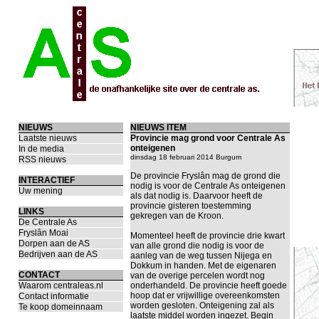
NIEUWS
NIEUWS ITEM
Laatste nieuws
Provincie mag grond voor Centrale As
onteigenen
In de media
dinsdag 18 februari 2014 Burgum
RSS nieuws
De provincie Fryslân mag de grond die
INTERACTIEF
nodig is voor de Centrale As onteigenen
Uw mening
als dat nodig is. Daarvoor heeft de
provincie gisteren toestemming
LINKS
gekregen van de Kroon.
De Centrale As
Fryslân Moai
Momenteel heeft de provincie drie kwart
Dorpen aan de AS
van alle grond die nodig is voor de
Bedrijven aan de AS
aanleg van de weg tussen Nijega en
Dokkum in handen. Met de eigenaren
CONTACT
van de overige percelen wordt nog
Waarom centraleas.nl
onderhandeld. De provincie heeft goede
hoop dat er vrijwillige overeenkomsten
Contact informatie
worden gesloten. Onteigening zal als
Te koop domeinnaam
laatste middel worden ingezet. Begin