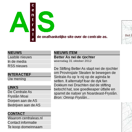
NIEUWS
NIEUWS ITEM
Laatste nieuws
Better As nei de rjochter
woensdag 31 oktober 2012
In de media
RSS nieuws
De Stifting Better As stapt nei de rjochter
om Provinsjale Steaten te bewegen de
INTERACTIEF
Sintrale As op 'e nij op de aginda te
Uw mening
setten. It alternatyf foar de dyk fan
Dokkum nei Drachten dat de stifting
LINKS
betocht hat, soe goedkeaper útfalle en
De Centrale As
sparret de natoer yn Noardeast-Fryslân.
Fryslân Moai
Bron:
Omrop Fryslân...
Dorpen aan de AS
Bedrijven aan de AS
CONTACT
Waarom centraleas.nl
Contact informatie
Te koop domeinnaam