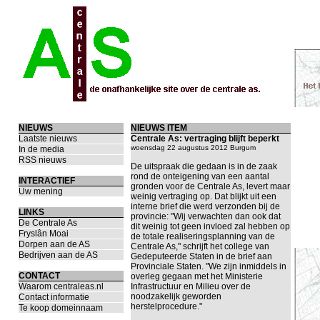
NIEUWS
NIEUWS ITEM
Laatste nieuws
Centrale As: vertraging blijft beperkt
woensdag 22 augustus 2012 Burgum
In de media
RSS nieuws
De uitspraak die gedaan is in de zaak
rond de onteigening van een aantal
INTERACTIEF
gronden voor de Centrale As, levert maar
Uw mening
weinig vertraging op. Dat blijkt uit een
interne brief die werd verzonden bij de
LINKS
provincie: "Wij verwachten dan ook dat
De Centrale As
dit weinig tot geen invloed zal hebben op
Fryslân Moai
de totale realiseringsplanning van de
Dorpen aan de AS
Centrale As," schrijft het college van
Bedrijven aan de AS
Gedeputeerde Staten in de brief aan
Provinciale Staten. "We zijn inmiddels in
CONTACT
overleg gegaan met het Ministerie
Waarom centraleas.nl
Infrastructuur en Milieu over de
noodzakelijk geworden
Contact informatie
herstelprocedure."
Te koop domeinnaam