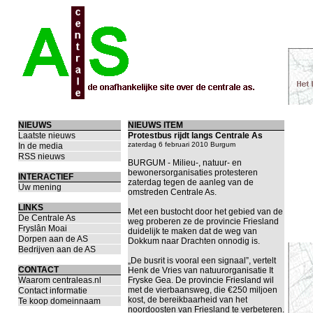
NIEUWS
NIEUWS ITEM
Laatste nieuws
Protestbus rijdt langs Centrale As
zaterdag 6 februari 2010 Burgum
In de media
RSS nieuws
BURGUM - Milieu-, natuur- en
bewonersorganisaties protesteren
INTERACTIEF
zaterdag tegen de aanleg van de
Uw mening
omstreden Centrale As.
LINKS
Met een bustocht door het gebied van de
De Centrale As
weg proberen ze de provincie Friesland
Fryslân Moai
duidelijk te maken dat de weg van
Dorpen aan de AS
Dokkum naar Drachten onnodig is.
Bedrijven aan de AS
„De busrit is vooral een signaal”, vertelt
CONTACT
Henk de Vries van natuurorganisatie It
Waarom centraleas.nl
Fryske Gea. De provincie Friesland wil
met de vierbaansweg, die €250 miljoen
Contact informatie
kost, de bereikbaarheid van het
Te koop domeinnaam
noordoosten van Friesland te verbeteren.