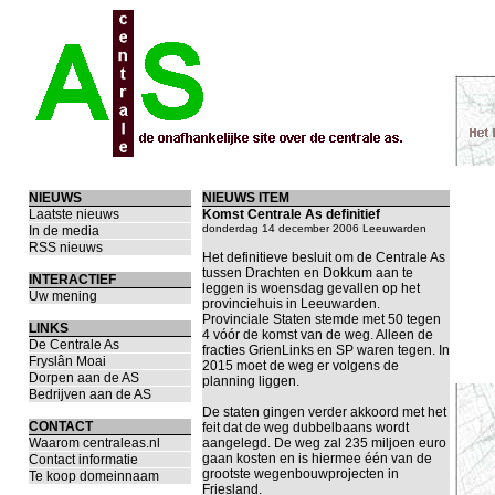
NIEUWS
NIEUWS ITEM
Laatste nieuws
Komst Centrale As definitief
donderdag 14 december 2006 Leeuwarden
In de media
RSS nieuws
Het definitieve besluit om de Centrale As
tussen Drachten en Dokkum aan te
INTERACTIEF
leggen is woensdag gevallen op het
Uw mening
provinciehuis in Leeuwarden.
Provinciale Staten stemde met 50 tegen
LINKS
4 vóór de komst van de weg. Alleen de
De Centrale As
fracties GrienLinks en SP waren tegen. In
Fryslân Moai
2015 moet de weg er volgens de
Dorpen aan de AS
planning liggen.
Bedrijven aan de AS
De staten gingen verder akkoord met het
CONTACT
feit dat de weg dubbelbaans wordt
Waarom centraleas.nl
aangelegd. De weg zal 235 miljoen euro
gaan kosten en is hiermee één van de
Contact informatie
grootste wegenbouwprojecten in
Te koop domeinnaam
Friesland.